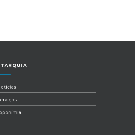
UTARQUIA
otícias
erviços
oponímia