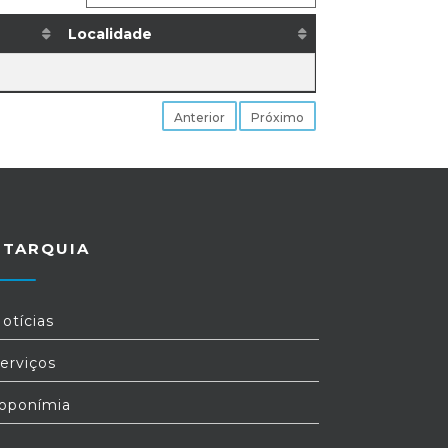
Localidade
Anterior
Próximo
UTARQUIA
otícias
erviços
oponímia