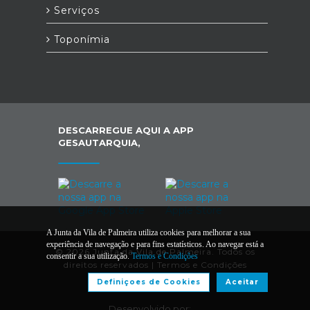
Serviços
Toponímia
DESCARREGUE AQUI A APP
GESAUTARQUIA,
A Junta da Vila de Palmeira utiliza cookies para melhorar a sua
experiência de navegação e para fins estatísticos. Ao navegar está a
© 2026 Junta da Vila de Palmeira. Todos os
consentir a sua utilização.
Termos e Condições
direitos reservados |
Termos e Condições
Definiçoes de Cookies
Aceitar
Desenvolvido por: